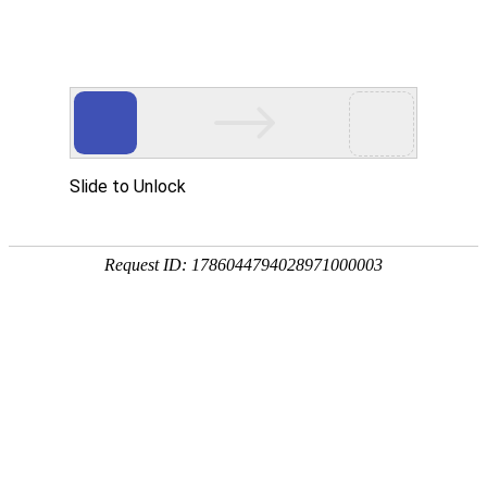
您当前的位置：
网站首页
>
易拉罐铝板
>
3104易拉罐罐盖铝板
产品
首页
应用
资讯
服务
企业
联系
182-3995-3174
3104易拉罐罐盖铝板
加工厚度：
材料状态：
0.3-500mm
O,H12,H14,H16,H18,H19,H22,