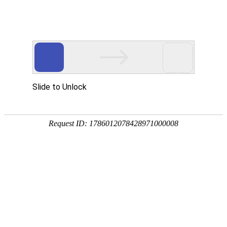
您当前的位置：
网站首页
>
专用铝箔
产品
首页
应用
资讯
服务
企业
联系
182-3995-3174
5052铝板
强度高
耐腐蚀
塑性好
产品中心
明泰铝业主营：3003铝板、3004铝板、5052铝板、5052A铝板、6061
铝板、3104铝卷、3004铝箔等产品。