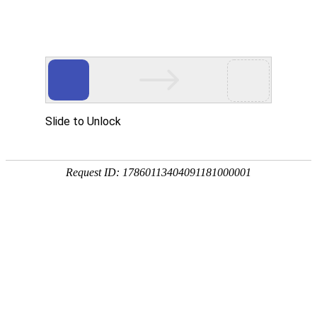
您当前的位置：
网站首页
>
资讯
>
铝材资讯
>
易拉罐拉环使用5182铝合
资讯
首页
产品
应用
服务
企业
联系
182-3995-3174
易拉罐拉环使用5182铝合金有什么优势？
作者：明泰铝业
发布时间：2018-05-12 13:23:27