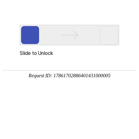
您当前的位置：
网站首页
>
资讯
>
铝材资讯
>
5754铝板在罐车方面的应用
资讯
首页
产品
应用
服务
企业
联系
182-3995-3174
5754铝板在罐车方面的应用
作者：明泰铝业
发布时间：2017-10-31 15:14:09