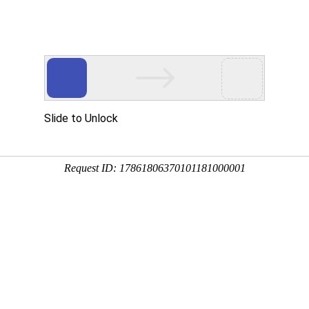
资讯
用
服务
企业
联系
百度
您
754铝板有何不同之处
10-24 16:09:03
拉强度为 110-130之间，而5052系列的抗拉强度则达到了210-
060的硬度高100%。