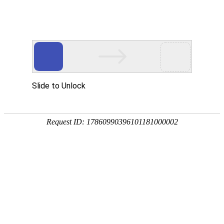
您当前的位置：
网站首页
>
资讯
>
铝材资讯
>
动力电池要求高 1060来解决
资讯
首页
产品
应用
服务
企业
联系
182-3995-3174
动力电池要求高 1060来解决
作者：明泰铝业
发布时间：2017-10-08 13:55:05