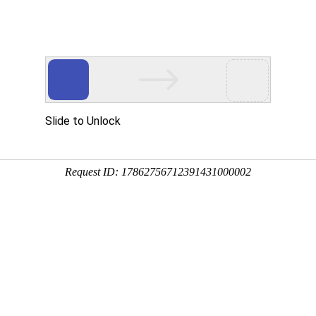
资讯
用
服务
企业
联系
百度
您
1瓶盖料的生产优势
09-27 15:53:07
加工，是现代包装中最常用的材质之一。瓶盖料的制作材质铝
料的制作上有着较好的表现，轻便美观，易回收，有利于环保。