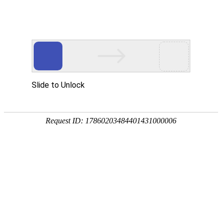
您当前的位置：
网站首页
>
资讯
>
铝材资讯
>
加快车身材质改革 5754铝
资讯
首页
产品
应用
服务
企业
联系
182-3995-3174
加快车身材质改革 5754铝板推动材质创新
作者：明泰铝业
发布时间：2017-07-31 17:16:53