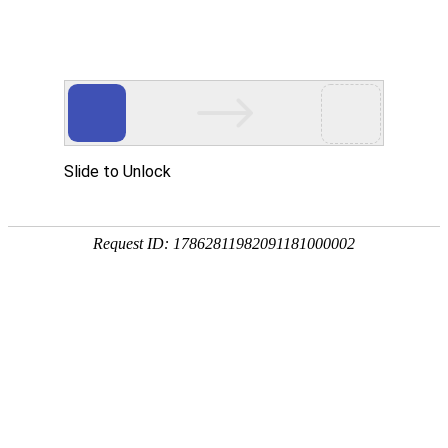
您当前的位置：
网站首页
>
资讯
>
铝材资讯
>
3104铝合金用于制作可乐
资讯
首页
产品
应用
服务
企业
联系
182-3995-3174
3104铝合金用于制作可乐罐环保又轻便
作者：明泰铝业
发布时间：2017-06-19 14:21:00