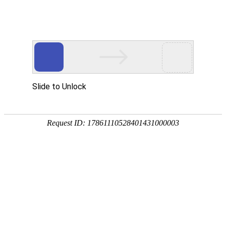
您当前的位置：
网站首页
>
资讯
>
铝材资讯
>
瓶盖料用3105铝板明泰铝
资讯
首页
产品
应用
服务
企业
联系
182-3995-3174
瓶盖料用3105铝板明泰铝业优质加工
作者：明泰铝业
发布时间：2017-06-05 09:43:52