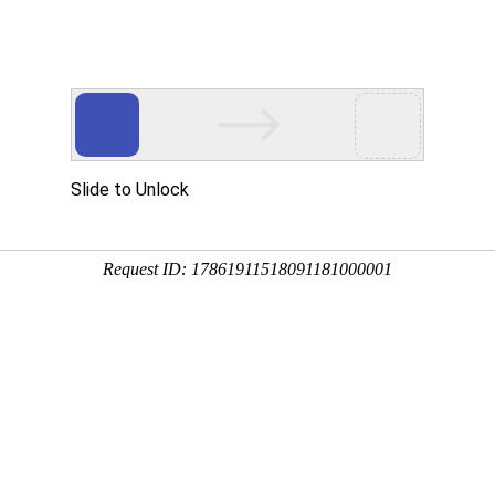
资讯
用
服务
企业
联系
百度
您
1060铝带--源头厂家
稳定供货
05-18 10:28:22
的核心优势