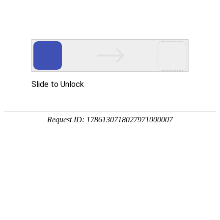
您当前的位置：
网站首页
>
资讯
>
铝材资讯
>
5052 铝镁合金板 客车 /
资讯
首页
产品
应用
服务
企业
联系
182-3995-3174
5052 铝镁合金板 客车 / 新能源车覆盖件 防锈轻
量化
作者：明泰铝业
发布时间：2026-05-15 17:08:07