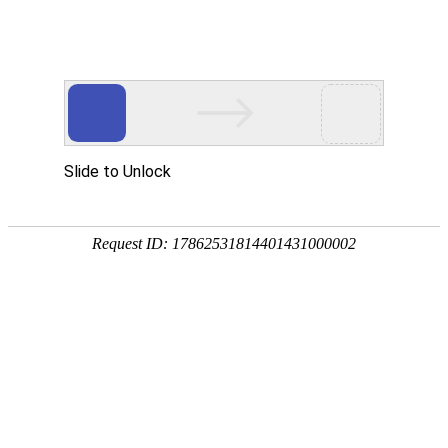
您当前的位置：
网站首页
>
资讯
>
铝材资讯
>
汽车车身覆盖件 5052 铝板 厚
资讯
首页
产品
应用
服务
企业
联系
182-3995-3174
汽车车身覆盖件 5052 铝板 厚度 0.6-3.0mm 支
持定制
作者：明泰铝业
发布时间：2026-04-03 17:07:43