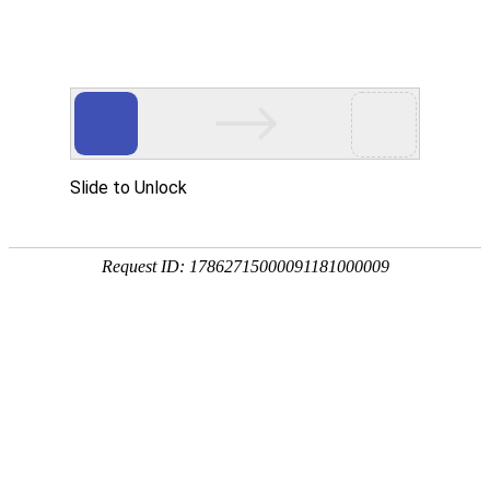
您当前的位置：
网站首页
>
资讯
>
铝材资讯
>
超宽铝板厂家-5754 花纹铝
资讯
首页
产品
应用
服务
企业
联系
182-3995-3174
超宽铝板厂家-5754 花纹铝板-2650mm宽幅-河
南明泰铝业-定制规格
作者：明泰铝业
发布时间：2026-04-29 11:18:51