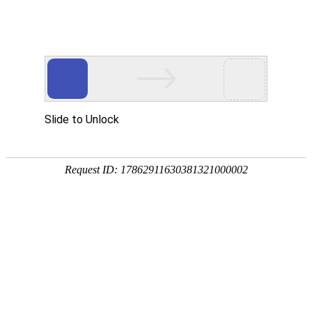
您当前的位置：
网站首页
>
资讯
>
铝材资讯
>
6101 铝板_6101铝合金供
资讯
首页
产品
应用
服务
企业
联系
182-3995-3174
6101 铝板_6101铝合金供应商–明泰铝业
作者：明泰铝业
发布时间：2026-04-22 11:01:49