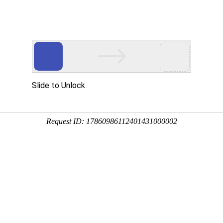
资讯
用
服务
企业
联系
百度
您
54_耐蚀、易成型、使
05-13 10:42:12
54铝合金是一种以镁为主要合金元素的非热处理强化铝合金。
到广泛应用，尤其在汽车、船舶和新能源等行业表现突出。