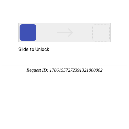
您当前的位置：
网站首页
>
资讯
>
铝材资讯
>
电子设备外壳用5052铝合金
资讯
首页
产品
应用
服务
企业
联系
182-3995-3174
电子设备外壳用5052铝合金-厂家直销-价格公道-
量大价更优
作者：明泰铝业
发布时间：2025-06-16 17:05:21