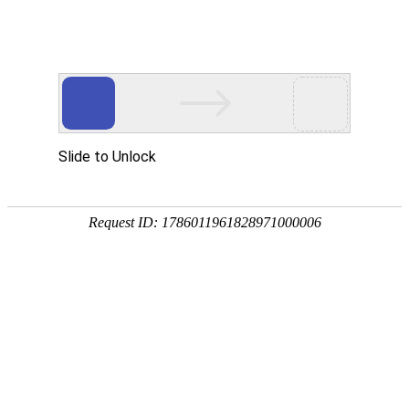
您当前的位置：
网站首页
>
资讯
>
铝材资讯
>
汽车用铝板_汽车发动机排气
资讯
首页
产品
应用
服务
企业
联系
182-3995-3174
汽车用铝板_汽车发动机排气管隔热罩用5754铝
板_源头生产厂家报价优惠
作者：明泰铝业
发布时间：2022-06-24 16:22:22