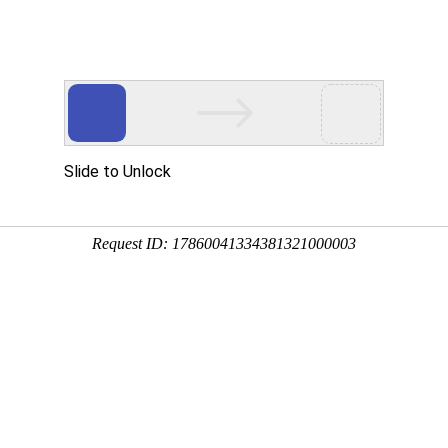
资讯
用
服务
企业
联系
百度十下
您
板_1060拉伸铝板-厂家
03-15 16:45:32
并行分支连接。随着现代工程设备的出现，各行各业用电量迅
筑的出现，传统电缆作为输导体已经不能满足大电流传输系统