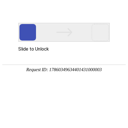
您当前的位置：
网站首页
>
资讯
>
铝材资讯
>
3004_6061瓦楞铝板多少
资讯
首页
产品
应用
服务
企业
联系
182-3995-3174
3004_6061瓦楞铝板多少钱一吨_厂家报价
作者：明泰铝业
发布时间：2021-08-05 15:22:36