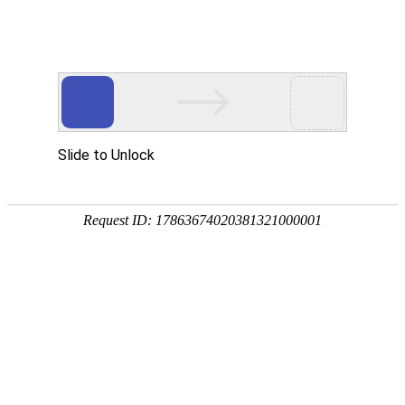
您当前的位置：
网站首页
>
资讯
>
铝材资讯
>
镂空雕刻5052B铝板厂家直
资讯
首页
产品
应用
服务
企业
联系
182-3995-3174
镂空雕刻5052B铝板厂家直销_价格便宜
作者：明泰铝业
发布时间：2021-07-07 14:58:07