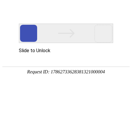
您当前的位置：
网站首页
>
资讯
>
铝材资讯
>
手机用6061铝板生产厂家_
资讯
首页
产品
应用
服务
企业
联系
182-3995-3174
手机用6061铝板生产厂家_制造商推荐
作者：明泰铝业
发布时间：2021-07-05 16:42:48