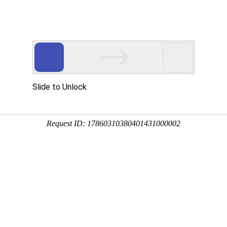
资讯
用
服务
企业
联系
百度十下
您
子元器件用1070铝箔厂
价格更实惠
03-19 16:37:38
性能优良，导电性和导热性好，版面平滑逛街，无毛刺，标胶
器等，明泰铝业是专业铝箔生产厂家，生产的1070铝箔采用