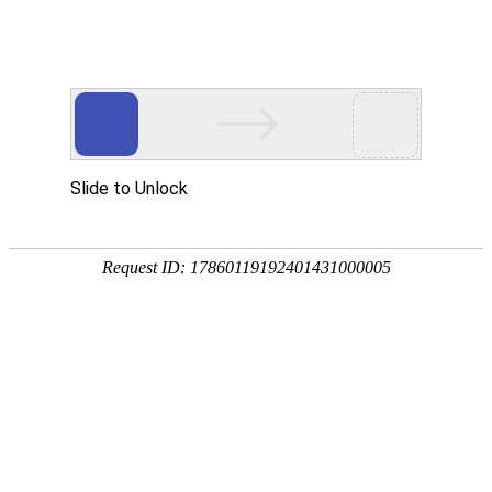
您当前的位置：
网站首页
>
资讯
>
铝材资讯
>
郑州灯具料_灯具部件用30
资讯
首页
产品
应用
服务
企业
联系
182-3995-3174
郑州灯具料_灯具部件用3004铝板价格多少_哪个
厂家更靠谱
作者：明泰铝业
发布时间：2021-03-05 16:32:46