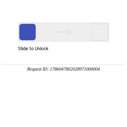
您当前的位置：
网站首页
>
资讯
>
铝材资讯
>
汽车铝板厂家_车身钣金件6
资讯
首页
产品
应用
服务
企业
联系
182-3995-3174
汽车铝板厂家_车身钣金件6061铝板价格多少
作者：明泰铝业
发布时间：2020-08-18 16:06:26