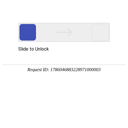
您当前的位置：
网站首页
>
资讯
>
铝材资讯
>
铝板厂家_0.7mm厚幕墙用30
资讯
首页
产品
应用
服务
企业
联系
182-3995-3174
铝板厂家_0.7mm厚幕墙用3003/3004铝板报价
多少
作者：明泰铝业
发布时间：2020-07-24 17:26:31