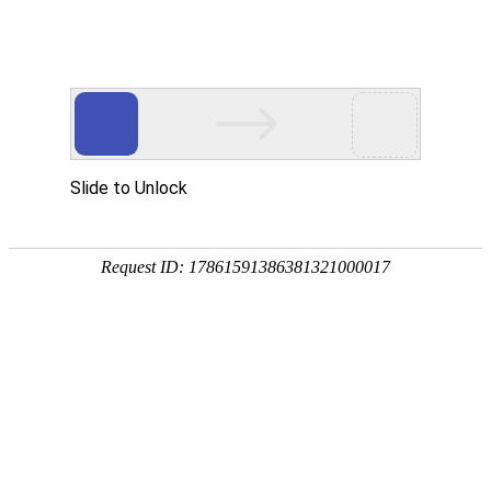
您当前的位置：
网站首页
>
资讯
>
铝材资讯
>
灯头料用3003/3004热
资讯
首页
产品
应用
服务
企业
联系
182-3995-3174
灯头料用3003/3004热轧铝板厂家及报价，附产
品规格参数
作者：明泰铝业
发布时间：2020-07-13 17:04:30