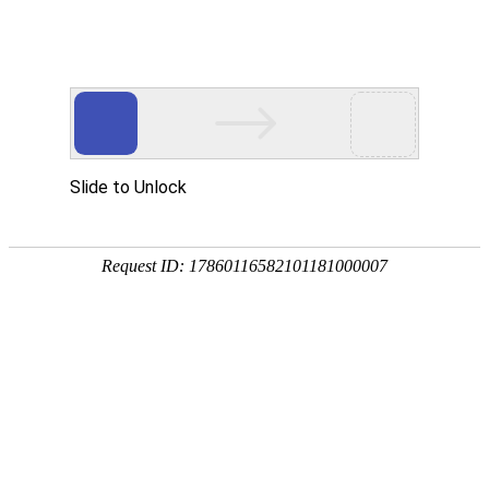
您当前的位置：
网站首页
>
资讯
>
铝材资讯
>
变压器用1060铝板价格多少
资讯
首页
产品
应用
服务
企业
联系
182-3995-3174
变压器用1060铝板价格多少_厂家介绍
作者：明泰铝业
发布时间：2019-08-15 16:23:00