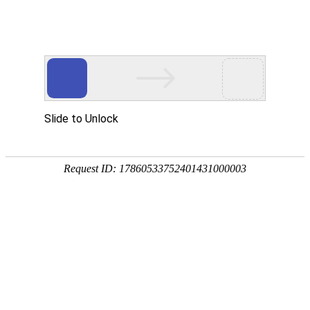
您当前的位置：
网站首页
>
资讯
>
铝材资讯
>
地暖专用铝箔1100厂家介绍
资讯
首页
产品
应用
服务
企业
联系
182-3995-3174
地暖专用铝箔1100厂家介绍
作者：明泰铝业
发布时间：2019-06-19 16:35:12