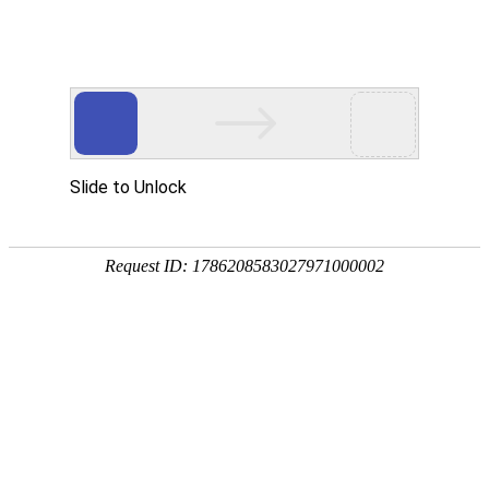
您当前的位置：
网站首页
>
资讯
>
铝材资讯
>
5083铝板生产厂家来说罐车
资讯
首页
产品
应用
服务
企业
联系
182-3995-3174
5083铝板生产厂家来说罐车用5083铝板优势
作者：明泰铝业
发布时间：2019-03-16 11:23:09