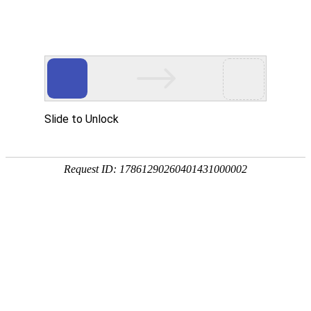
您当前的位置：
网站首页
>
模具铝板
>
7075模具铝板
产品
首页
应用
资讯
服务
企业
联系
182-3995-3174
7075模具铝板
加工厚度：
材料状态：
16-200mm
F,O,T6,T651,T7451,H112