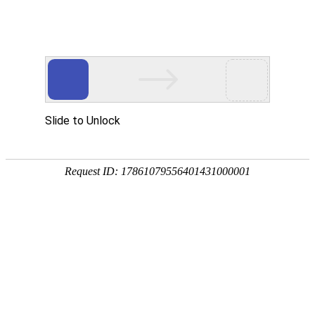
您当前的位置：
网站首页
>
铝箔
>
1050铝箔
产品
首页
应用
资讯
服务
企业
联系
182-3995-3174
1050铝箔
加工厚度：
材料状态：
0.006-0.2mm
O、H18、H19、H22、
H24