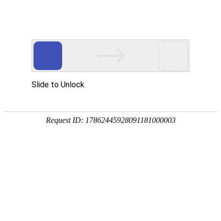
您当前的位置：
网站首页
>
铝箔
产品
首页
应用
资讯
服务
企业
联系
182-3995-3174
5052铝板
强度高
耐腐蚀
塑性好
产品中心
明泰铝业主营：3003铝板、3004铝板、5052铝板、5052A铝板、6061
铝板、3104铝卷、3004铝箔等产品。