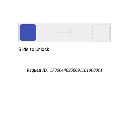
您当前的位置：
网站首页
>
家用铝箔
>
食品箔
产品
首页
应用
资讯
服务
企业
联系
182-3995-3174
食品箔
加工厚度：
材料状态：
0.012-0.2mm
O,H14,H16,H18,H19,H24
等