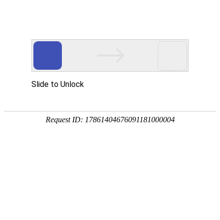
您当前的位置：
网站首页
>
家用铝箔
>
容器箔
产品
首页
应用
资讯
服务
企业
联系
182-3995-3174
容器箔
加工厚度：
材料状态：
0.012-0.055
O、H22、H24