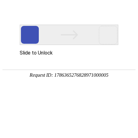
您当前的位置：
网站首页
>
家用铝箔
产品
首页
应用
资讯
服务
企业
联系
182-3995-3174
5052铝板
强度高
耐腐蚀
塑性好
产品中心
明泰铝业主营：3003铝板、3004铝板、5052铝板、5052A铝板、6061
铝板、3104铝卷、3004铝箔等产品。