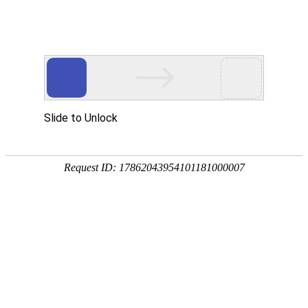
您当前的位置：
网站首页
>
家用铝箔
应用
首页
产品
资讯
服务
企业
联系
182-3995-3174
家用铝箔
交通运输、汽车制造、包装容器、建筑装饰、机械电器、电子通讯、印刷
制版、石油化工、能源动力等多个行业领域
欢迎您来厂实地考察
针对不同用途特性，我们可为您提供量身定制服务！
汽车用铝板
罐车用铝板
船用铝板
瓶盖用铝
家用铝箔
新能源动力电池用铝