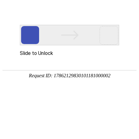
您当前的位置：
网站首页
>
花纹铝板
产品
首页
应用
资讯
服务
企业
联系
182-3995-3174
5052铝板
强度高
耐腐蚀
塑性好
产品中心
明泰铝业主营：3003铝板、3004铝板、5052铝板、5052A铝板、6061
铝板、3104铝卷、3004铝箔等产品。