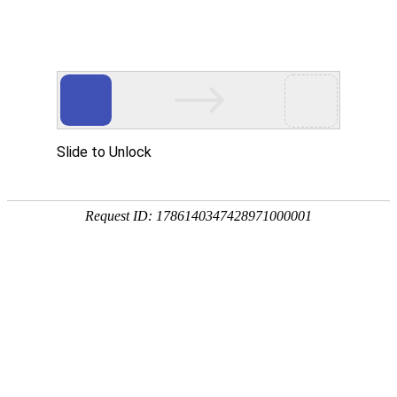
您当前的位置：
网站首页
>
新能源动力电池用铝
产品
首页
应用
资讯
服务
企业
联系
182-3995-3174
5052铝板
强度高
耐腐蚀
塑性好
产品中心
明泰铝业主营：3003铝板、3004铝板、5052铝板、5052A铝板、6061
铝板、3104铝卷、3004铝箔等产品。