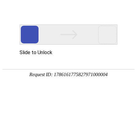
您当前的位置：
网站首页
>
大巴车铝板
产品
首页
应用
资讯
服务
企业
联系
182-3995-3174
5052铝板
强度高
耐腐蚀
塑性好
产品中心
明泰铝业主营：3003铝板、3004铝板、5052铝板、5052A铝板、6061
铝板、3104铝卷、3004铝箔等产品。