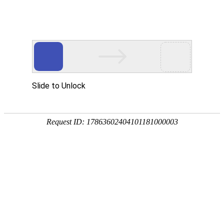
您当前的位置：
网站首页
>
资讯
>
明泰新闻
>
明泰携新型瓶盖料亮相上海
资讯
首页
产品
应用
服务
企业
联系
182-3995-3174
明泰携新型瓶盖料亮相上海铝工业展
作者：明泰铝业
发布时间：2017-07-19 15:48:39