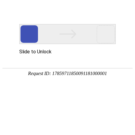
您当前的位置：
网站首页
>
资讯
>
明泰新闻
>
先进表彰 | 四月业绩冲刺圆
资讯
首页
产品
应用
服务
企业
联系
182-3995-3174
先进表彰 | 四月业绩冲刺圆满收官！
作者：明泰铝业
发布时间：2026-05-20 16:56:42