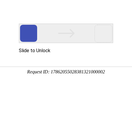
资讯
用
服务
企业
联系
百度
您
T6铝板多少钱？厂家哪
11-18 16:12:45
非常重要的一款材料，其性能优良，稳定性强，是新时代生产需求下
产需求灵活应用。今来，越来越多的用户开始咨询这款
6061-T6