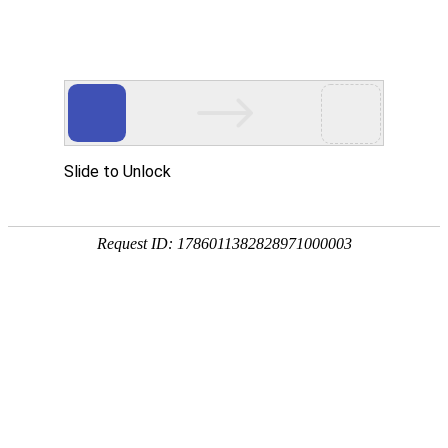
您当前的位置：
网站首页
>
资讯
>
明泰新闻
>
5083铝板做海船船体可以吗
资讯
首页
产品
应用
服务
企业
联系
182-3995-3174
5083铝板做海船船体可以吗
作者：明泰铝业
发布时间：2019-04-20 16:48:01