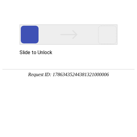
您当前的位置：
网站首页
>
船用铝板
产品
首页
应用
资讯
服务
企业
联系
182-3995-3174
5052铝板
强度高
耐腐蚀
塑性好
产品中心
明泰铝业主营：3003铝板、3004铝板、5052铝板、5052A铝板、6061
铝板、3104铝卷、3004铝箔等产品。