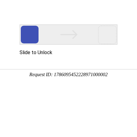
用
资讯
服务
企业
联系
百度
应用
包装容器、建筑装饰、机械电器、电子通讯、印刷制版、石油化工、
欢迎您来厂实地考察
针对不同用途特性，我们可为您提供量身定制服务！
用铝板
船用铝板
瓶盖用铝
家用铝箔