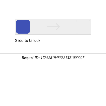
用
资讯
服务
企业
联系
百度
575
加工
0.1-
应用领域
相关热点