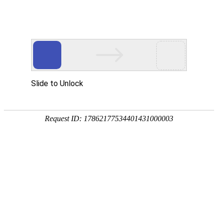
您当前的位置：
网站首页
>
5系铝板
>
5052-h32铝板
产品
首页
应用
资讯
服务
企业
联系
182-3995-3174
5052-h32铝板
加工厚度：
材料状态：
0.15-600mm
h32