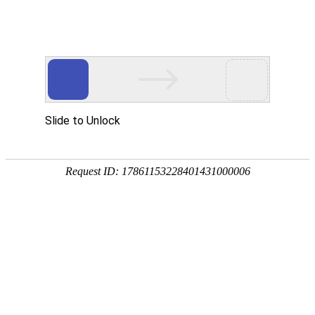
您当前的位置：
网站首页
>
5系铝板
>
5052-h34铝板
产品
首页
应用
资讯
服务
企业
联系
182-3995-3174
5052-h34铝板
加工厚度：
材料状态：
0.15-600mm
H34