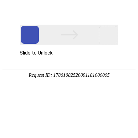
您当前的位置：
网站首页
>
5系铝板
产品
首页
应用
资讯
服务
企业
联系
182-3995-3174
5052铝板
强度高
耐腐蚀
塑性好
产品中心
明泰铝业主营：3003铝板、3004铝板、5052铝板、5052A铝板、6061
铝板、3104铝卷、3004铝箔等产品。